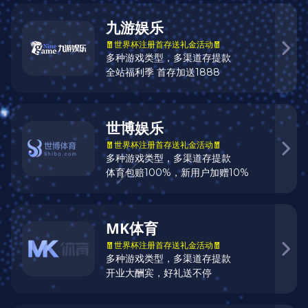
关于买球赛
买球赛是专注于体育赛事直播与互动体验的创新平台，致力于为
全球用户带来高速、安全与多样化的观赛服务体验，覆盖多语
种、多终端、多场景。