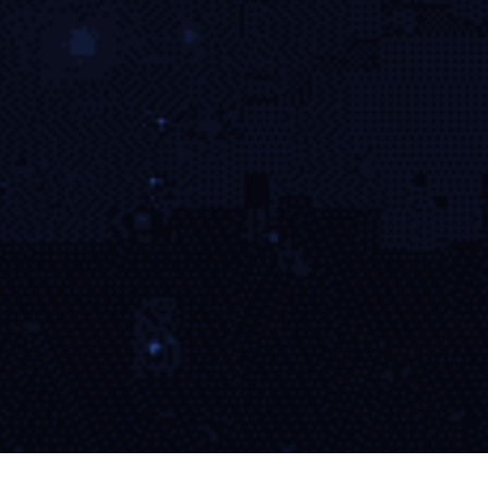
构建赛事评论区与实时弹幕系统，让用户可
边看边聊，提升观赛的社交属性。