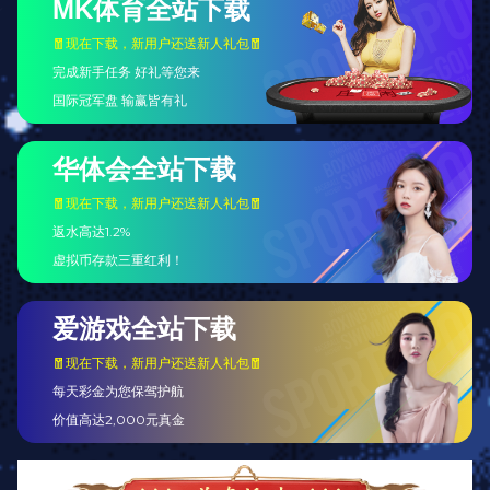
世界杯冠亚军彩票竞猜玩法详解
2026-07-14
世界杯冠亚军彩票奖金揭晓
2026-07-14
专访刘静：探寻CSGO成功背后的秘密与发展之路
2026-07-13
专访刘静揭秘DOTA2成功背后的策略与团队协作秘诀
2026-07-13
NBA绕框球事件引发联盟规则修订讨论
2026-07-12
NBA经理游戏手机版上线湖人交易詹姆斯方案引发阵容调整讨论
2026-07-12
NBA回放视频观看平台汇总及赛事精彩片段解析
2026-07-11
NBA回放视频完整呈现湖人勇士关键战役三分钟判罚细节
2026-07-11
IG在世界大师赛积分榜上以87分稳居第一，领先对手展现强大实力
2026-07-10
IG在世界大师赛中的灵活应变能力展现出强大竞争力与团队协作精神
2026-07-10