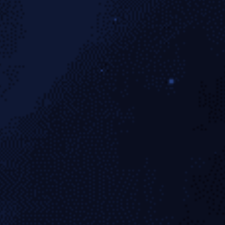
阿德里安是谁？揭秘这位传奇人物的非凡人
阿德里安是谁？一个名字背后的多重传奇 在历史的长卷中，有
些名字如...
2026-06-16
#2
七百字看透2018：一场世界杯赛事的深度分
竞技层面的技术革命与战术博弈 2018年俄罗斯世界杯，从纯粹