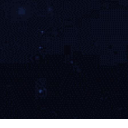
2026-05-22
#4
NBA总决赛开赛日期历年回顾及赛程时间
NBA总决赛作为全球篮球迷的年度盛事，其开赛时间与赛程安
排始终牵...