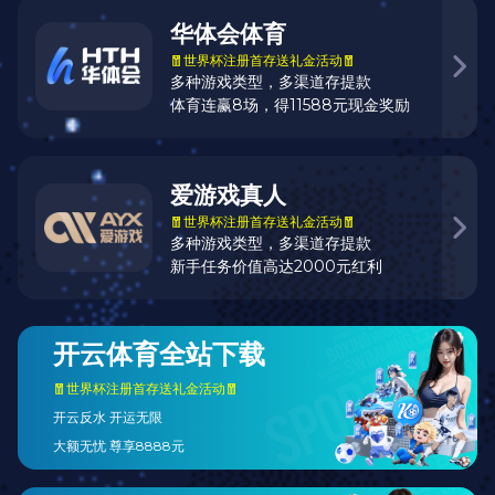
天天世界杯：爱吾关注赛事动态与备战看点
2026-07-26
天天世界杯：揭秘豪门球队不为人知的战术博弈
2026-07-26
历年世界杯决赛进球回顾：冠军之争中的关键得分瞬间
2026-07-25
历年世界杯决赛结果全回顾：经典对决与冠军之路
2026-07-25
勇士队球星斯蒂芬库里身披30号球衣率队四夺总冠军
2026-07-24
勇士队球星斯蒂芬库里身披30号球衣率队再夺总冠军
2026-07-24
决战欧冠杯即将打响 冠军归属成焦点看点
2026-07-23
决战时刻：非洲球队的世界杯门票争夺战
2026-07-23
从游戏到现实：世界杯模拟游戏如何预测冠军归属？
2026-07-22
从游戏到现实：FIFA23 世界杯模式对足球战术的深度模拟
2026-07-22
从世界杯赌球案看跨境赌博治理：挑战与应对策略
2026-07-21