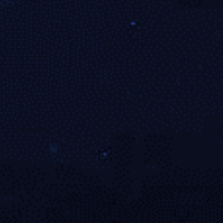
的足球...
2026-07-17
#3
世界杯竞彩彩票网站上线便捷投注新功能
世界杯竞彩彩票市场迎来重要升级，国内多家主流竞彩投注平台
近日陆...