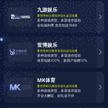
梅西纳将出任意裁协技术总监
2026-08-03
日本队长远藤航连续缺席合练，世界杯首战前恢复成疑
2026-08-02
日本队长远藤航因伤退出世界杯并宣布从国家队退役，町野修斗递补入选
2026-08-02
拉梅洛鲍尔狂砍37分8篮板7助攻10记三分球刷新个人生涯新高
2026-08-01
拉梅洛鲍尔本场砍至少15分5板5助5断队史自肯巴沃克后首人
2026-08-01
彩票店不能买世界杯引发关注，相关销售限制受关注
2026-07-31
彩票店NBA让分胜负投注规则解析及实战策略分析
2026-07-31
希腊葡萄牙欧洲杯交锋回顾 两队对决看点再成焦点
2026-07-30
希腊神话欧洲杯里程再添新篇章 赛事话题持续发酵
2026-07-30
姚明选秀现场回顾2002年NBA火箭队选中中国状元全程录像
2026-07-29
姚明退役NBA球员集体致敬回顾职业生涯贡献
2026-07-29