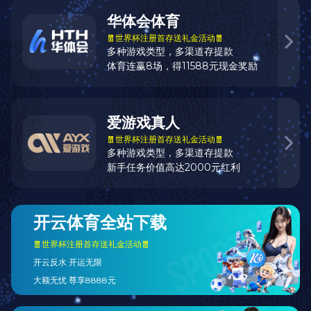
进行任何未经授权的商业推广或广告行为
使用自动化工具批量抓取、爬虫、数据镜像等行为
五、知识产权声明
本平台上的所有内容（包括但不限于界面结构、数据接口、文
字、图像、音频、源代码等）均归本平台或关联方所有，受相关
法律保护。未经授权，用户不得以任何形式使用。
六、服务中止与终止
在以下任一情况下，平台有权中止或终止对用户的全部或部分服
务，且无需提前通知：
用户违反本协议内容或法律法规
用户提供虚假信息或存在安全风险
基于正规买球赛平台运营策略的调整
七、免责声明