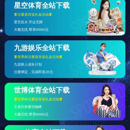
本平台所提供的数据及内容仅为参考之用，所有信息按“现状”提
供。因使用服务导致的直接或间接损失，平台不承担任何责任。
八、协议修改
本平台保留随时修改本协议条款的权利。修改内容将在平台公示
并即时生效，用户继续使用服务即代表接受修改内容。
九、法律适用与争议解决
本协议适用中华人民共和国法律。如有争议，双方应协商解决，
协商不成的，应提交至平台所在地人民法院处理。
十、联系方式
如您对本协议内容有疑问或建议，可通过邮箱与我们联系：
Email：support@hndcejy.com