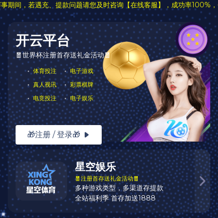
注册入口
用户使用协议
一、协议的接受
在您访问或使用本平台（以下简称“本平台”或“本服务”）之前，
请您仔细阅读并充分理解本《用户使用协议》（以下简称“本协
议”）。一旦您注册、登录、访问或使用本平台，即视为您已阅
读、理解并同意受本协议全部条款的约束。
二、账户注册与使用
1. 用户在注册时应提供真实、合法、有效的信息，并保证资料的
真实性和时效性。