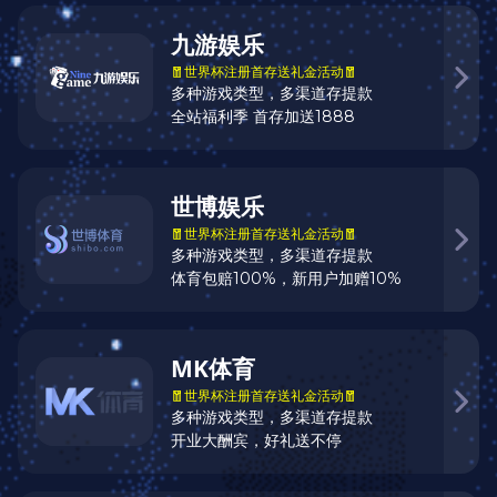
2. 用户不得以虚假信息注册账户，不得冒用他人身份注册或使用
账户。
3. 用户对其账户的所有活动和操作承担全部法律责任，包括但不
限于信息发布、数据浏览、评论等。
三、服务内容
本平台主要提供买球赛相关的数据服务、赛事预告、资讯分发、
用户互动等功能，具体服务内容将根据运营安排进行调整。
四、用户行为规范
用户承诺不利用本平台从事以下行为：
发布、传播违法或侵权信息
实施恶意攻击、干扰平台系统安全
侵犯他人合法权益，包括隐私权、名誉权、知识产权等