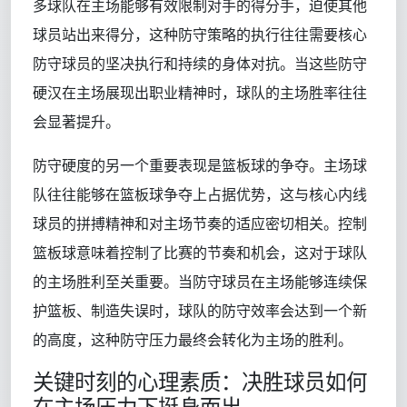
多球队在主场能够有效限制对手的得分手，迫使其他
球员站出来得分，这种防守策略的执行往往需要核心
防守球员的坚决执行和持续的身体对抗。当这些防守
硬汉在主场展现出职业精神时，球队的主场胜率往往
会显著提升。
防守硬度的另一个重要表现是篮板球的争夺。主场球
队往往能够在篮板球争夺上占据优势，这与核心内线
球员的拼搏精神和对主场节奏的适应密切相关。控制
篮板球意味着控制了比赛的节奏和机会，这对于球队
的主场胜利至关重要。当防守球员在主场能够连续保
护篮板、制造失误时，球队的防守效率会达到一个新
的高度，这种防守压力最终会转化为主场的胜利。
关键时刻的心理素质：决胜球员如何