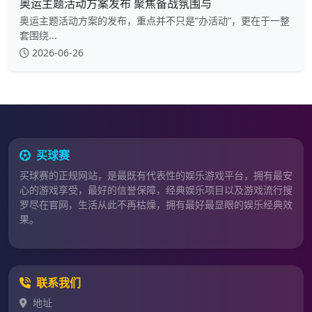
奥运主题活动方案发布 聚焦备战氛围与
奥运主题活动方案的发布，重点并不只是“办活动”，更在于一整
套围绕...
2026-06-26
买球赛
买球赛的正规网站，是最既有代表性的娱乐游戏平台，拥有最安
心的游戏享受，最好的信誉保障，经典娱乐项目以及游戏流行搜
罗尽在官网，生活从此不再枯燥，拥有最好最显眼的娱乐经典效
果。
联系我们
地址