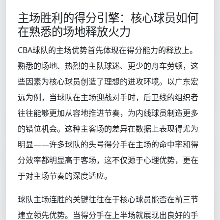
主场胜利的得分引擎：核心球员如何
在熟悉的场地释放火力
CBA球队的主场优势首先体现在得分能力的释放上。
熟悉的场地、热烈的主队球迷、更少的舟车劳顿，这
些因素为核心球员创造了理想的进攻环境。以广东宏
远为例，当球队在主场迎战对手时，后卫线的组织者
往往能够更加从容地推进节奏，为内线球员制造更多
的错位机会。这种主客场的差异在数据上表现得尤为
明显——许多球队的头号得分手在主场的命中率和得
分效率都明显高于客场，这不仅源于心理优势，更在
于对主场节奏的深度适应。
球队主场连胜的关键往往在于核心球员能否在前三节
建立领先优势。当得分手在上半场就展现出良好的手