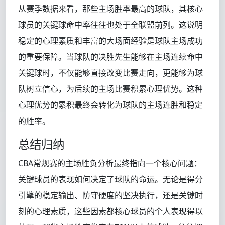
从赛季数据来看，那些主场胜率最高的球队，其核心
球员的关键球命中率往往也处于全联盟前列。这说明
稳定的心理素质和丰富的大场面经验是球队主场成功
的重要保障。当球队的决胜先生能够在主场连续命中
关键球时，不仅能够直接改变比赛走向，更能够为球
队树立信心，为后续的主场比赛积累心理优势。这种
心理优势的累积最终会转化为球队的主场连胜和稳定
的胜率。
总结归纳
CBA常规赛的主场胜负分析最终指向一个核心问题：
关键球员的表现如何决定了球队的命运。无论是得分
引擎的稳定输出、防守硬度的坚决执行，还是关键时
刻的心理素质，这些因素都核心球员的个人表现得以