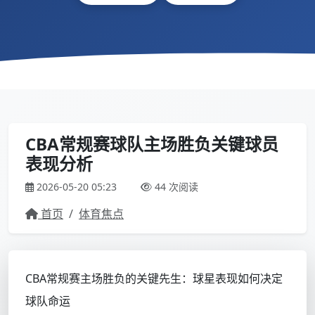
CBA常规赛球队主场胜负关键球员
表现分析
2026-05-20 05:23
44 次阅读
首页
/
体育焦点
CBA常规赛主场胜负的关键先生：球星表现如何决定
球队命运