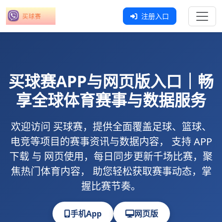
注册入口
买球赛
APP与网页版入口｜畅
享全球体育赛事与数据服务
欢迎访问
买球赛
，提供全面覆盖足球、篮球、
电竞等项目的赛事资讯与数据内容， 支持
APP
下载
与
网页使用
，每日同步更新千场比赛，聚
焦热门体育内容， 助您轻松获取赛事动态，掌
握比赛节奏。
手机App
网页版