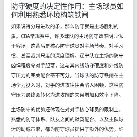
防守硬度的决定性作用：主场球员如
何利用熟悉环境构筑铁闸
如果说得分是进攻的矛，那么防守就是主场胜利的
盾。CBA常规赛中，许多球队的主场防守效率明显优
于客场，这背后是核心防守球员对主场节奏、对手习
惯、甚至裁判尺度的深度理解。辽宁队在主场的防守
凶悍程度令对手胆寒，这与其内线防守硬度和外线防
守压力的完美配合密不可分。当球队的防守铁闸在主
场全力投入时，对手的进攻往往会陷入困顿，这种防
守压力最终会转化为进攻端的失误增加和效率下降。
主场防守的优势还体现在对对手核心球员的限制上。
熟悉的防守体系、队友之间的默契配合、以及主队球
迷的助威声浪，都为防守球员提供了额外的优势。许