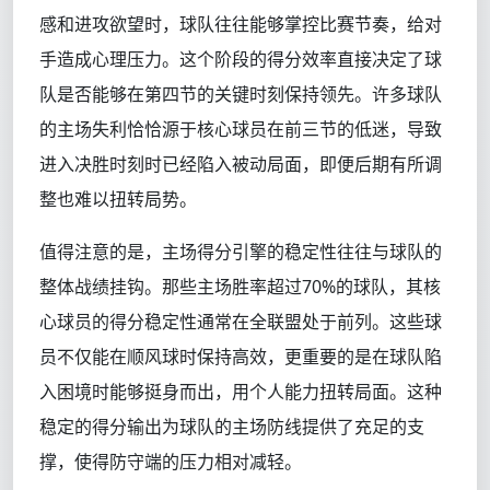
感和进攻欲望时，球队往往能够掌控比赛节奏，给对
手造成心理压力。这个阶段的得分效率直接决定了球
队是否能够在第四节的关键时刻保持领先。许多球队
的主场失利恰恰源于核心球员在前三节的低迷，导致
进入决胜时刻时已经陷入被动局面，即便后期有所调
整也难以扭转局势。
值得注意的是，主场得分引擎的稳定性往往与球队的
整体战绩挂钩。那些主场胜率超过70%的球队，其核
心球员的得分稳定性通常在全联盟处于前列。这些球
员不仅能在顺风球时保持高效，更重要的是在球队陷
入困境时能够挺身而出，用个人能力扭转局面。这种
稳定的得分输出为球队的主场防线提供了充足的支
撑，使得防守端的压力相对减轻。