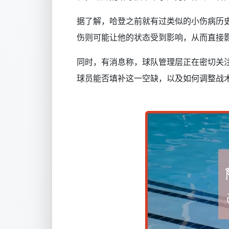
据了解，哈登之前就有过类似的小伤病历
伤则可能让他的状态受到影响，从而直接
同时，有消息称，球队管理层正在密切关
球员能否填补这一空缺，以及如何调整战