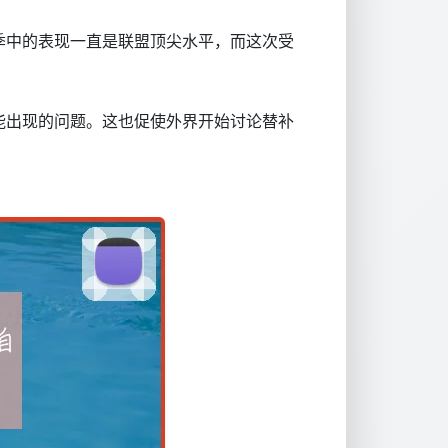
季中的表现一直是联盟顶尖水平，而这次受
能出现的问题。这也促使外界开始讨论替补