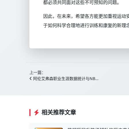
都必须共同面对这些不可预知的问题。
因此，在未来，希望各方能更加重视运动
于如何科学合理地进行训练和康复的新理
上一篇：
阿伦艾弗森职业生涯数据统计与NB…
相关推荐文章