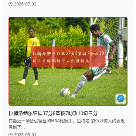
2026-07-02
拉梅洛鲍尔狂砍37分8篮板7助攻10记三分
在最近一场备受瞩目的NBA比赛中，拉梅洛·鲍尔以惊人的表现
震撼了...
2026-08-01