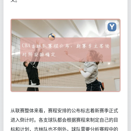
义。
从联赛整体来看，赛程安排的公布标志着新赛季正式
进入倒计时。各支球队都会根据赛程来制定自己的目
标和计划，吉林队也不例外。球队需要分析赛程中的