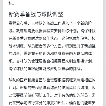
标。
新赛季备战与球队调整
赛程公布后，吉林队的备战工作进入了一个新的阶
段。教练组需要根据赛程来安排训练计划，确保球队
在新赛季开始时达到最佳状态。这包括体能储备、技
战术训练、球员磨合等多个方面。特别是对于新加盟
的球员，需要充分的训练和热身赛来融入球队的体
系。吉林队的管理层也会根据赛程来制定引援计划，
确保球队的阵容配置能够应对新赛季的挑战。
球队的医疗和康复团队也需要根据赛程来制定相应的
计划。密集的赛程意味着球员的伤病风险会增加，因
此需要提前做好预防工作。对于有伤病史的球员，需
要在赛季前进行充分的康复和评估，确保他们能够安