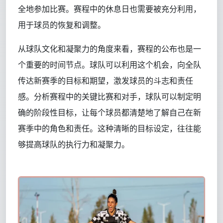
全地参加比赛。赛程中的休息日也需要被充分利用，
用于球员的恢复和调整。
从球队文化和凝聚力的角度来看，赛程的公布也是一
个重要的时间节点。球队可以利用这个机会，向全队
传达新赛季的目标和期望，激发球员的斗志和责任
感。分析赛程中的关键比赛和对手，球队可以制定明
确的阶段性目标，让每个球员都清楚地了解自己在新
赛季中的角色和责任。这种清晰的目标设定，往往能
够提高球队的执行力和凝聚力。