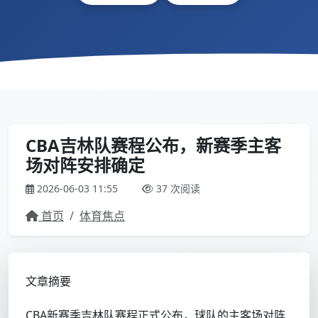
CBA吉林队赛程公布，新赛季主客
场对阵安排确定
2026-06-03 11:55
37 次阅读
首页
/
体育焦点
文章摘要
CBA新赛季吉林队赛程正式公布，球队的主客场对阵