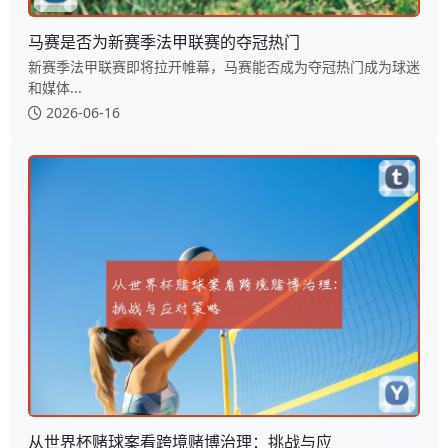
马赛是否为新赛季法甲联赛的夺冠热门
新赛季法甲联赛即将拉开帷幕，马赛能否成为夺冠热门成为球迷
和媒体...
2026-06-16
从世界杯赌球案看跨境赌博治理：挑战与应