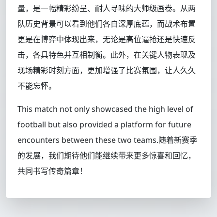
量，是一幅精彩纷呈、耐人寻味的大师级画卷。从两
队历史背景可以看到他们各自深厚底蕴，而战术布置
更是在博弈中体现出来，无论是高位逼抢还是快速反
击，各具特色并互相制衡。此外，在关键人物表现及
现场精彩时刻方面，更加增强了比赛氛围，让人久久
不能忘怀。
This match not only showcased the high level of
football but also provided a platform for future
encounters between these two teams.随着新赛季
的发展，我们期待他们能继续带来更多惊喜和回忆，
共同书写传奇篇章！