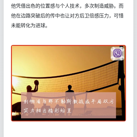
他凭借出色的位置感与个人技术，多次制造威胁。而
他在边路突破后的传中也让对方后卫倍感压力，可惜
未能转化为进球。