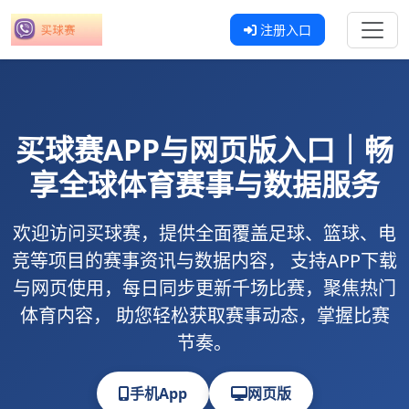
注册入口
买球赛
APP与网页版入口｜畅
享全球体育赛事与数据服务
欢迎访问
买球赛
，提供全面覆盖足球、篮球、电
竞等项目的赛事资讯与数据内容， 支持
APP下载
与
网页使用
，每日同步更新千场比赛，聚焦热门
体育内容， 助您轻松获取赛事动态，掌握比赛
节奏。
手机App
网页版