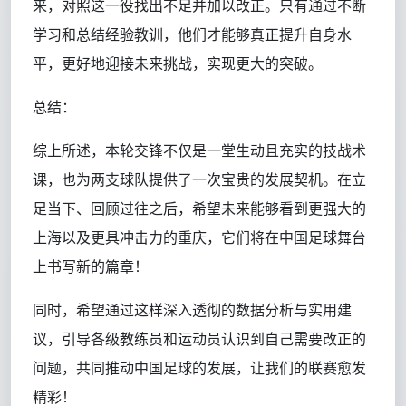
来，对照这一役找出不足并加以改正。只有通过不断
学习和总结经验教训，他们才能够真正提升自身水
平，更好地迎接未来挑战，实现更大的突破。
总结：
综上所述，本轮交锋不仅是一堂生动且充实的技战术
课，也为两支球队提供了一次宝贵的发展契机。在立
足当下、回顾过往之后，希望未来能够看到更强大的
上海以及更具冲击力的重庆，它们将在中国足球舞台
上书写新的篇章！
同时，希望通过这样深入透彻的数据分析与实用建
议，引导各级教练员和运动员认识到自己需要改正的
问题，共同推动中国足球的发展，让我们的联赛愈发
精彩！