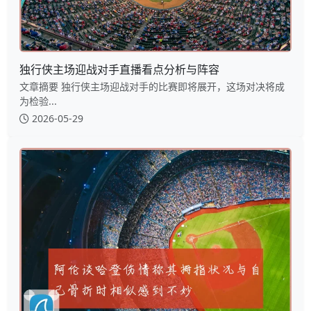
独行侠主场迎战对手直播看点分析与阵容
文章摘要 独行侠主场迎战对手的比赛即将展开，这场对决将成
为检验...
2026-05-29