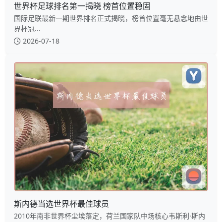
世界杯足球排名第一揭晓 榜首位置稳固
国际足联最新一期世界排名正式揭晓，榜首位置毫无悬念地由世
界杯冠...
2026-07-18
斯内德当选世界杯最佳球员
2010年南非世界杯尘埃落定，荷兰国家队中场核心韦斯利·斯内