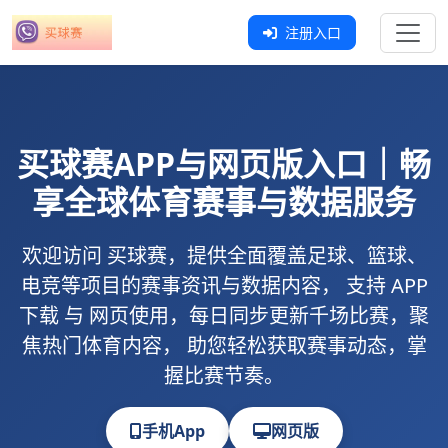
注册入口
买球赛
APP与网页版入口｜畅
享全球体育赛事与数据服务
欢迎访问
买球赛
，提供全面覆盖足球、篮球、
电竞等项目的赛事资讯与数据内容， 支持
APP
下载
与
网页使用
，每日同步更新千场比赛，聚
焦热门体育内容， 助您轻松获取赛事动态，掌
握比赛节奏。
手机App
网页版