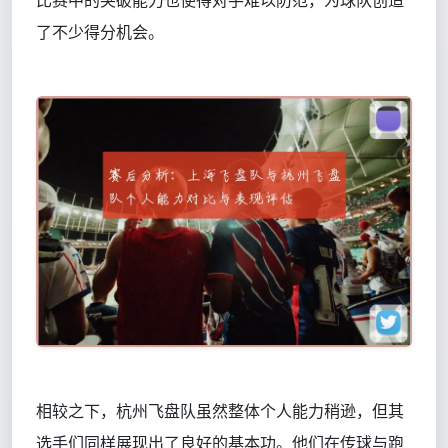
比赛中的突破能力也使得对手难以防范，为球队创造
了不少得分机会。
相较之下，杭州飞盘队虽然整体个人能力稍逊，但其
选手们同样展现出了良好的基本功。他们在传球与跑