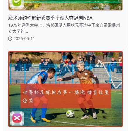
魔术师约翰逊新秀赛季率湖人夺冠创NBA
1979年选秀大会上，洛杉矶湖人用状元签选中了来自密歇根州
立大学的...
2026-05-11