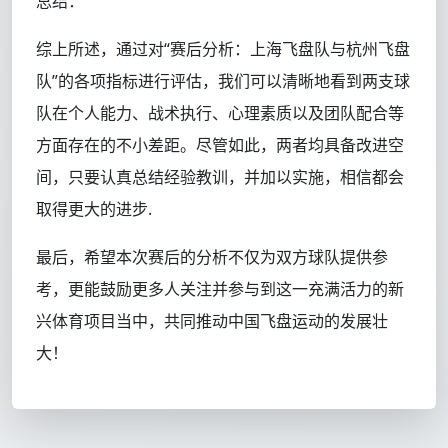
总结：
综上所述，通过对“赛后分析：上海飞盘队与杭州飞盘
队”的各项指标进行评估，我们可以清晰地看到两支球
队在个人能力、战术执行、心理素质以及团队配合等
方面存在的不小差距。尽管如此，两者均具备改进空
间，只要认真总结经验教训，并加以实施，相信都会
取得更大的进步.
最后，希望本次赛后的分析不仅为双方球队提供参
考，更能鼓励更多人关注并参与到这一充满活力的新
兴体育项目当中，共同推动中国飞盘运动的发展壮
大！