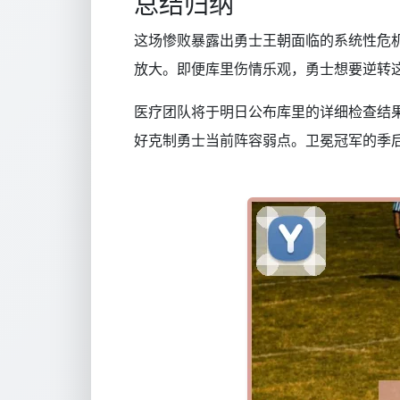
总结归纳
这场惨败暴露出勇士王朝面临的系统性危
放大。即便库里伤情乐观，勇士想要逆转
医疗团队将于明日公布库里的详细检查结
好克制勇士当前阵容弱点。卫冕冠军的季