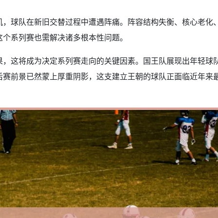
机，球队在新旧交替过程中遭遇阵痛。阵容结构失衡、核心老化
这个系列赛也需解决诸多根本性问题。
果，这将成为决定系列赛走向的关键因素。国王队展现出年轻球
后赛前景已然蒙上厚重阴影，这支建立王朝的球队正面临近年来