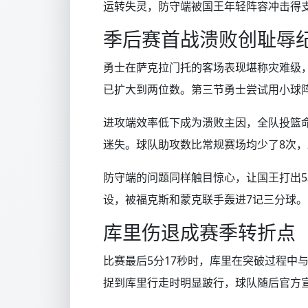
运转失灵，防守端被国王年轻阵容冲击得
季后赛首战溃败创耻辱
勇士在萨克拉门托的客场表现堪称灾难级，
已扩大到两位数。第三节勇士尝试用小球
进攻端效率低下成为溃败主因，全队投篮命中
迷失。球队助攻数比常规赛场均少了8次
防守端的问题同样触目惊心，让国王打出5
设，被福克斯和蒙克联手轰进7记三分球
库里伤退成赛季转折点
比赛最后5分17秒时，库里在突破过程中
捉到库里行走时明显跛行，球队随后官方