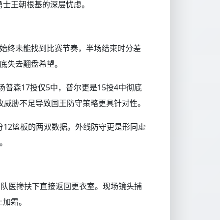
勇士王朝根基的深层忧虑。
队始终未能找到比赛节奏，半场结束时分差
彻底失去翻盘希望。
普森17投仅5中，普尔更是15投4中彻底
攻威胁不足导致国王防守策略更具针对性。
分12篮板的两双数据。外线防守更是形同虚
。
在队医搀扶下直接返回更衣室。现场镜头捕
上加霜。