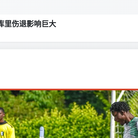
库里伤退影响巨大