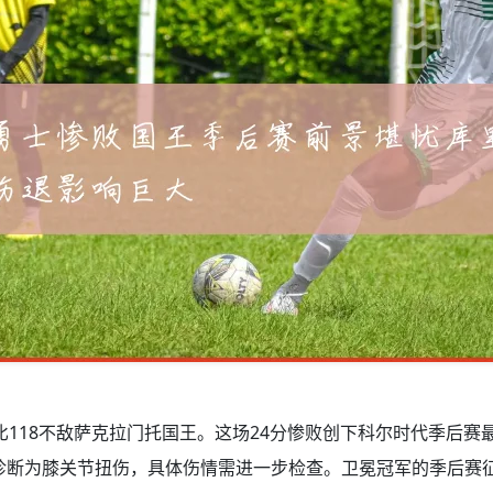
比118不敌萨克拉门托国王。这场24分惨败创下科尔时代季后赛
诊断为膝关节扭伤，具体伤情需进一步检查。卫冕冠军的季后赛