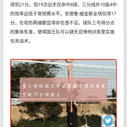
得到21分，但19次出手仅命中8球，三分线外10投4中
的效率远低于常规赛水平。安德鲁·威金斯全场仅得17
分，在攻防两端都显得存在感不足。球队三号得分点
的集体失准，使得国王队可以肆无忌惮地对库里实施
包夹战术。