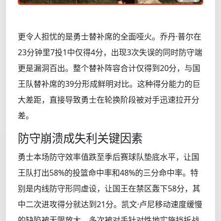
更令人担忧的是勇士替补席的全面哑火。乔丹·普尔在
23分钟里7投1中仅得4分，出现3次失误的同时防守端
更是漏洞百出。整个替补阵容合计仅得到20分，与国
王队替补席的39分形成鲜明对比。这种得分能力的巨
大差距，直接导致勇士在轮换阶段被对手迅速拉开分
差。
防守崩溃成失利关键因素
勇士本场防守效率值跌至季后赛球队垫底水平，让国
王队打出58%的投篮命中率和48%的三分命中率。特
别是内线防守形同虚设，让国王在禁区轰下58分，其
中二次进攻得分就达到21分。凯文·卢尼移动速度缓慢
的缺陷被无限放大，多次被对手针对性地实施挡拆战