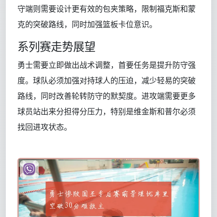
守端则需要设计更有效的包夹策略，限制福克斯和蒙
克的突破路线，同时加强篮板卡位意识。
系列赛走势展望
勇士需要立即做出战术调整，首要任务是提升防守强
度。球队必须加强对持球人的压迫，减少轻易的突破
路线，同时改善轮转防守的默契度。进攻端需要更多
球员站出来分担得分压力，特别是维金斯和普尔必须
找回进攻状态。