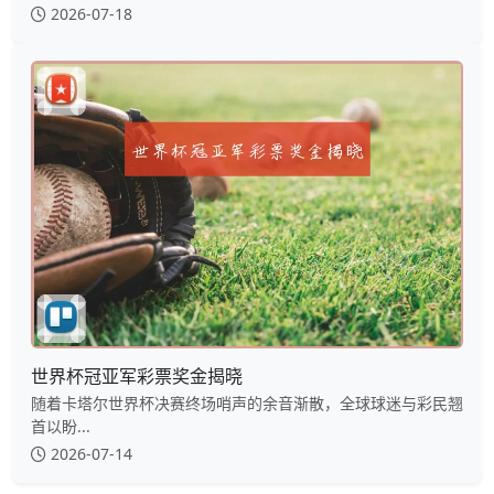
2026-07-18
世界杯冠亚军彩票奖金揭晓
随着卡塔尔世界杯决赛终场哨声的余音渐散，全球球迷与彩民翘
首以盼...
2026-07-14