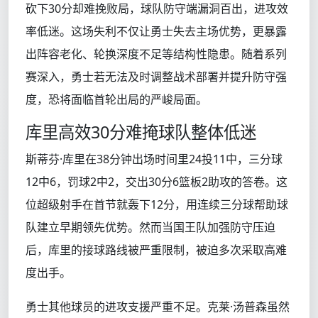
砍下30分却难挽败局，球队防守端漏洞百出，进攻效
率低迷。这场失利不仅让勇士失去主场优势，更暴露
出阵容老化、轮换深度不足等结构性隐患。随着系列
赛深入，勇士若无法及时调整战术部署并提升防守强
度，恐将面临首轮出局的严峻局面。
库里高效30分难掩球队整体低迷
斯蒂芬·库里在38分钟出场时间里24投11中，三分球
12中6，罚球2中2，交出30分6篮板2助攻的答卷。这
位超级射手在首节就轰下12分，用连续三分球帮助球
队建立早期领先优势。然而当国王队加强防守压迫
后，库里的接球路线被严重限制，被迫多次采取高难
度出手。
勇士其他球员的进攻支援严重不足。克莱·汤普森虽然