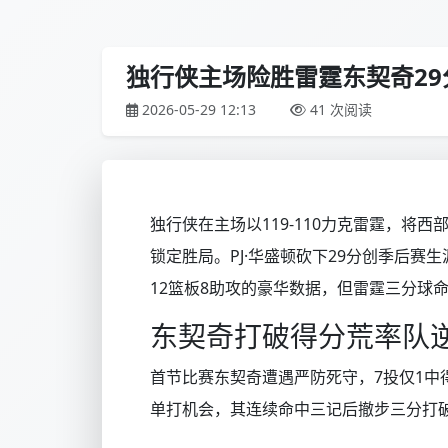
独行侠主场险胜雷霆东契奇2
2026-05-29 12:13
41 次阅读
独行侠在主场以119-110力克雷霆，将
锁定胜局。PJ·华盛顿砍下29分创季后赛
12篮板8助攻的豪华数据，但雷霆三分球命
东契奇打破得分荒率队
首节比赛东契奇遭遇严防死守，7投仅1中
单打机会，其连续命中三记后撤步三分打