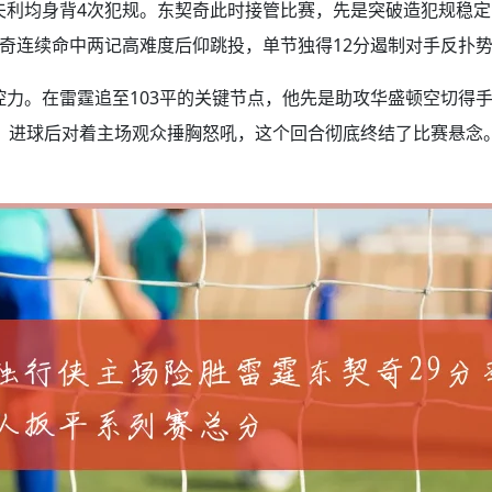
夫利均身背4次犯规。东契奇此时接管比赛，先是突破造犯规稳
奇连续命中两记高难度后仰跳投，单节独得12分遏制对手反扑
力。在雷霆追至103平的关键节点，他先是助攻华盛顿空切得
1，进球后对着主场观众捶胸怒吼，这个回合彻底终结了比赛悬念