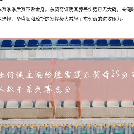
本赛季季后赛不败金身。东契奇证明其膝盖伤势已无大碍，关键
术选择，华盛顿和琼斯的发挥极大减轻了东契奇的进攻压力。