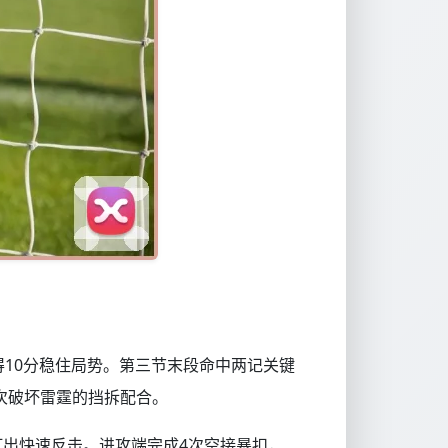
得10分稳住局势。第三节末段命中两记关键
次破坏雷霆的挡拆配合。
打出快速反击。进攻端完成4次空接暴扣，