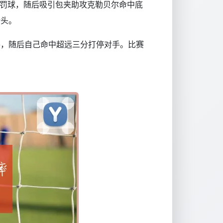
定罚球，随后吸引包夹助攻克勒贝尔命中底
势头。
手，随后自己命中超远三分打停对手。比赛
。