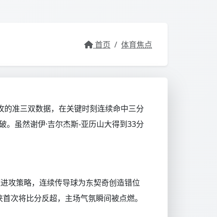
首页
/
体育焦点
7助攻的准三双数据，在关键时刻连续命中三分
破。虽然谢伊·吉尔杰斯-亚历山大得到33分
整进攻策略，连续传导球为东契奇创造错位
侠首次将比分反超，主场气氛瞬间被点燃。