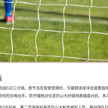
兵
1中包括5记三分球。首节当东契奇受限时，华盛顿连续冲击篮筐独
将至时的压哨出手。防守端他对位亚历山大时保持高强度对抗，多
出3次封盖。第二节连续封盖亚历山大和杰威的上篮，带动球队