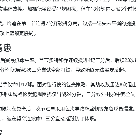
交媒体热搜。加福德虽然受犯规困扰，但在18分钟内贡献5个前
。哈迪在第二节连得7分打破得分荒，包括一记失去平衡的抛投
快攻上篮锁定胜局。
隐患
季后赛最低命中率。首节多特和乔连续投进4记三分后，后续23次出
追分阶段连续5次三分尝试全部打铁，导致始终无法实现反超。
出手仅命中12球。面对独行侠的包夹策略，其助攻数虽达8次但出
特·霍姆格伦受犯规困扰仅出战24分钟，三分线外4投0中完全
功限制东契奇后，次节过早采用包夹导致华盛顿等角色球员爆发
时，被东契奇连续命中三分直接摧毁防守体系。
变