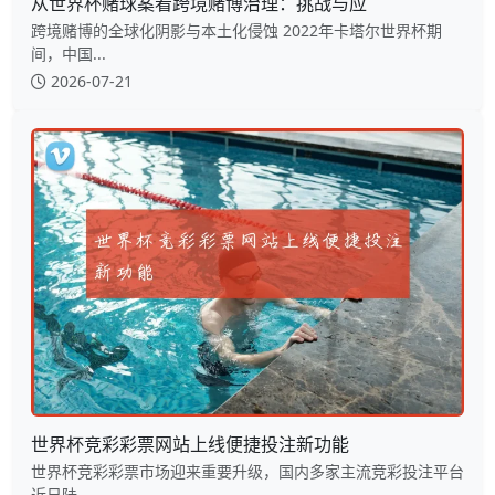
从世界杯赌球案看跨境赌博治理：挑战与应
跨境赌博的全球化阴影与本土化侵蚀 2022年卡塔尔世界杯期
间，中国...
2026-07-21
世界杯竞彩彩票网站上线便捷投注新功能
世界杯竞彩彩票市场迎来重要升级，国内多家主流竞彩投注平台
近日陆...