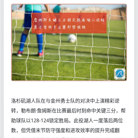
洛杉矶湖人队在与金州勇士队的对决中上演精彩逆
转，勒布朗·詹姆斯在比赛最后时刻命中关键三分，帮
助球队以128-124锁定胜局。此役湖人一度落后两位
数，但凭借末节防守强度和进攻效率的提升完成翻