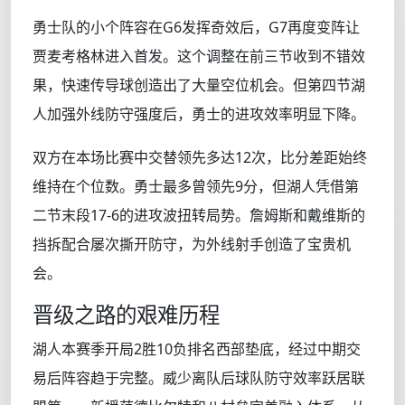
勇士队的小个阵容在G6发挥奇效后，G7再度变阵让
贾麦考格林进入首发。这个调整在前三节收到不错效
果，快速传导球创造出了大量空位机会。但第四节湖
人加强外线防守强度后，勇士的进攻效率明显下降。
双方在本场比赛中交替领先多达12次，比分差距始终
维持在个位数。勇士最多曾领先9分，但湖人凭借第
二节末段17-6的进攻波扭转局势。詹姆斯和戴维斯的
挡拆配合屡次撕开防守，为外线射手创造了宝贵机
会。
晋级之路的艰难历程
湖人本赛季开局2胜10负排名西部垫底，经过中期交
易后阵容趋于完整。威少离队后球队防守效率跃居联