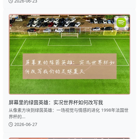
2026-06-23
屏幕里的绿茵英雄：实况世界杯如何改写我
从像素方块到绿茵英雄：一场视觉与情感的进化 1998年法国世
界杯的...
2026-06-27