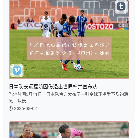
日本队长远藤航因伤退出世界杯并宣布从
当地时间6月11日，日本队官方发布了一则令球迷措手不及的消
息：队长...
2026-08-02