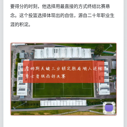
要得分的时刻，他选择用最直接的方式终结比赛悬
念。这个投篮选择体现出的自信，源自二十年职业生
涯的积淀。